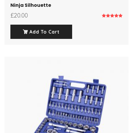
Ninja Silhouette
£
20.00
Note
5.00
sur 5
Add To Cart