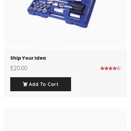
Ship Your Idea
£
20.00
Note
4.33
sur 5
Add To Cart