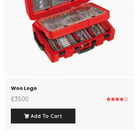
Woo Logo
£
35.00
Note
4.00
sur 5
Add To Cart