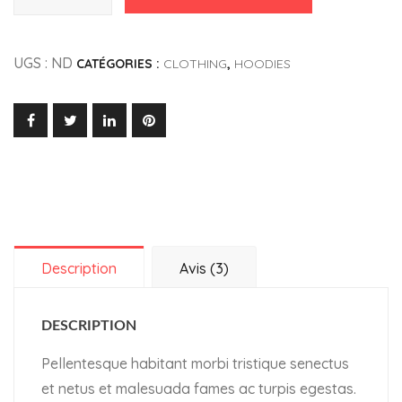
Ship
Your
UGS :
ND
CATÉGORIES :
CLOTHING
,
HOODIES
Idea
Description
Avis (3)
DESCRIPTION
Pellentesque habitant morbi tristique senectus
et netus et malesuada fames ac turpis egestas.