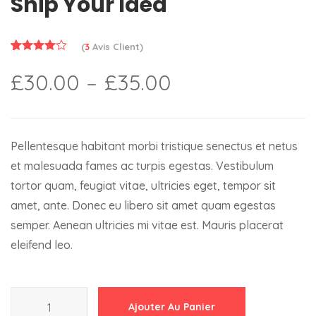
Ship Your Idea
(
3
Avis Client)
4.00
Noté
3
£
30.00
–
£
35.00
sur 5
basé
sur
notations
client
Pellentesque habitant morbi tristique senectus et netus
et malesuada fames ac turpis egestas. Vestibulum
tortor quam, feugiat vitae, ultricies eget, tempor sit
amet, ante. Donec eu libero sit amet quam egestas
semper. Aenean ultricies mi vitae est. Mauris placerat
eleifend leo.
quantité
Ajouter Au Panier
de