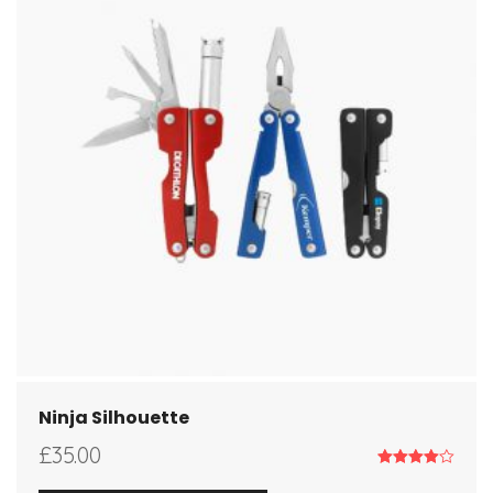
Ninja Silhouette
£
35.00
Note
4.00
sur 5