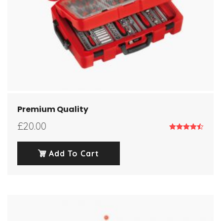
Premium Quality
£
20.00
Note
4.50
sur 5
Add To Cart