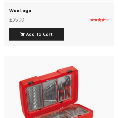
Woo Logo
£
35.00
Note
4.00
sur 5
Add To Cart