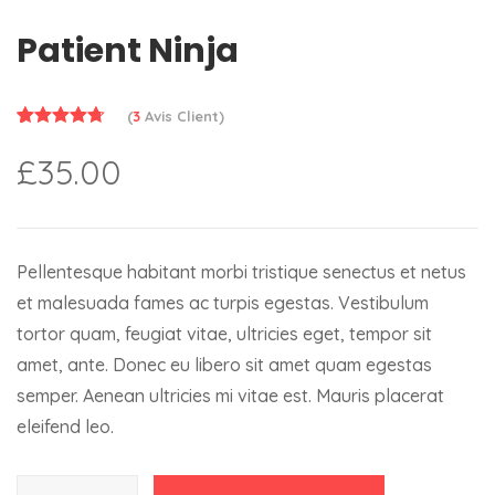
Patient Ninja
(
3
Avis Client)
4.67
Noté
3
£
35.00
sur 5
basé sur
notations
client
Pellentesque habitant morbi tristique senectus et netus
et malesuada fames ac turpis egestas. Vestibulum
tortor quam, feugiat vitae, ultricies eget, tempor sit
amet, ante. Donec eu libero sit amet quam egestas
semper. Aenean ultricies mi vitae est. Mauris placerat
eleifend leo.
quantité