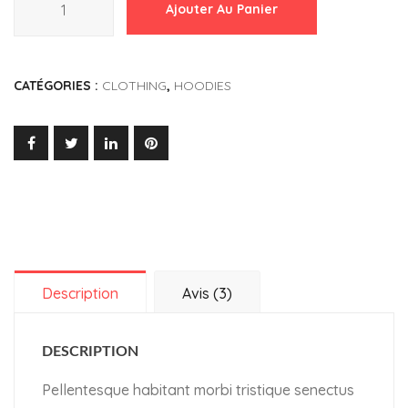
Ajouter Au Panier
de
Patient
Ninja
CATÉGORIES :
CLOTHING
,
HOODIES
Description
Avis (3)
DESCRIPTION
Pellentesque habitant morbi tristique senectus