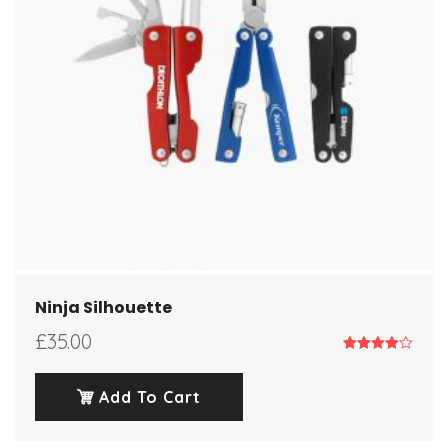
Ninja Silhouette
£
35.00
Note
4.00
sur 5
Add To Cart