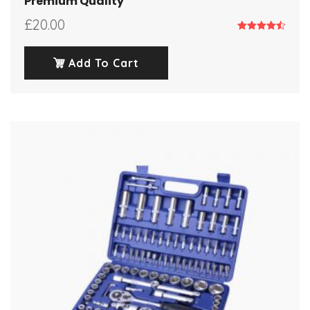
Premium Quality
£
20.00
Note
4.50
sur 5
Add To Cart