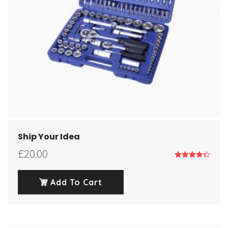
Ship Your Idea
£
20.00
Note
4.33
sur 5
Add To Cart