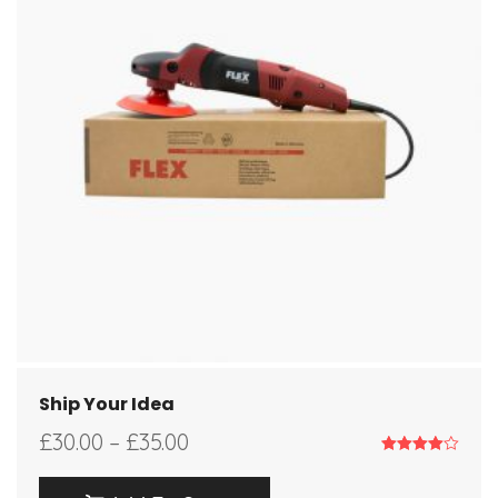
Ship Your Idea
£
30.00
–
£
35.00
Note
4.00
sur 5