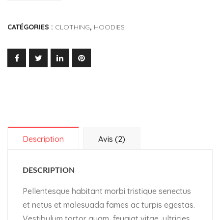
Happy
Ninja
CATÉGORIES :
CLOTHING
,
HOODIES
Description
Avis (2)
DESCRIPTION
Pellentesque habitant morbi tristique senectus
et netus et malesuada fames ac turpis egestas.
Vestibulum tortor quam, feugiat vitae, ultricies