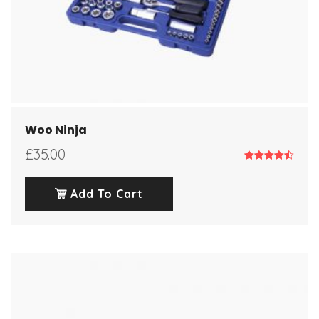
Woo Ninja
£
35.00
Note
4.50
sur 5
Add To Cart