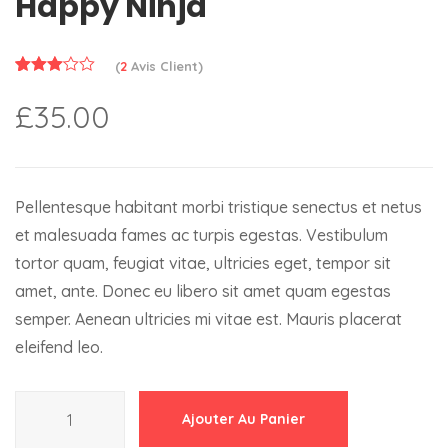
Happy Ninja
(
2
Avis Client)
Noté
2
3.00
£
35.00
sur 5
basé
sur
notations
client
Pellentesque habitant morbi tristique senectus et netus
et malesuada fames ac turpis egestas. Vestibulum
tortor quam, feugiat vitae, ultricies eget, tempor sit
amet, ante. Donec eu libero sit amet quam egestas
semper. Aenean ultricies mi vitae est. Mauris placerat
eleifend leo.
quantité
Ajouter Au Panier
de