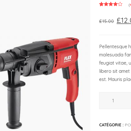
(
4.00
Noté
4
£
12
£
15.00
sur 5
basé
sur
notations
client
Pellentesque h
malesuada fam
feugiat vitae, 
libero sit ame
est. Mauris pla
quantité
de
Flying
Ninja
CATÉGORIE :
PO